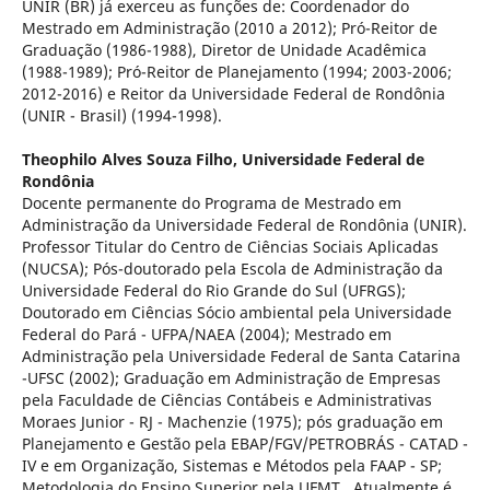
UNIR (BR) já exerceu as funções de: Coordenador do
Mestrado em Administração (2010 a 2012); Pró-Reitor de
Graduação (1986-1988), Diretor de Unidade Acadêmica
(1988-1989); Pró-Reitor de Planejamento (1994; 2003-2006;
2012-2016) e Reitor da Universidade Federal de Rondônia
(UNIR - Brasil) (1994-1998).
Theophilo Alves Souza Filho,
Universidade Federal de
Rondônia
Docente permanente do Programa de Mestrado em
Administração da Universidade Federal de Rondônia (UNIR).
Professor Titular do Centro de Ciências Sociais Aplicadas
(NUCSA); Pós-doutorado pela Escola de Administração da
Universidade Federal do Rio Grande do Sul (UFRGS);
Doutorado em Ciências Sócio ambiental pela Universidade
Federal do Pará - UFPA/NAEA (2004); Mestrado em
Administração pela Universidade Federal de Santa Catarina
-UFSC (2002); Graduação em Administração de Empresas
pela Faculdade de Ciências Contábeis e Administrativas
Moraes Junior - RJ - Machenzie (1975); pós graduação em
Planejamento e Gestão pela EBAP/FGV/PETROBRÁS - CATAD -
IV e em Organização, Sistemas e Métodos pela FAAP - SP;
Metodologia do Ensino Superior pela UFMT . Atualmente é