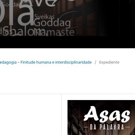
pedagogia – Finitude humana e interdisciplinaridade
/
Expediente