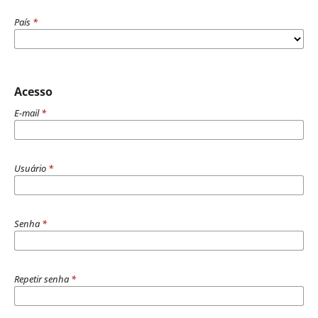
País
*
Acesso
E-mail
*
Usuário
*
Senha
*
Repetir senha
*