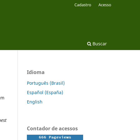
Cadastro
Acesso
Buscar
Idioma
Português (Brasil)
Español (España)
sem
English
est
Contador de acessos