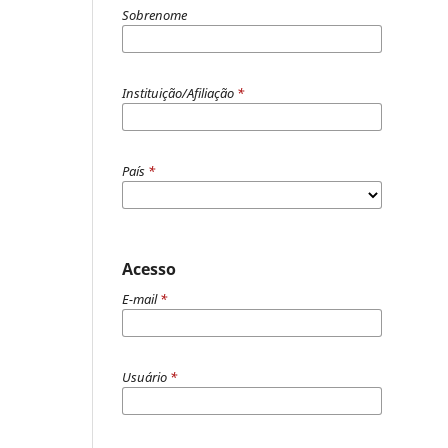
Sobrenome
Instituição/Afiliação
*
País
*
Acesso
E-mail
*
Usuário
*