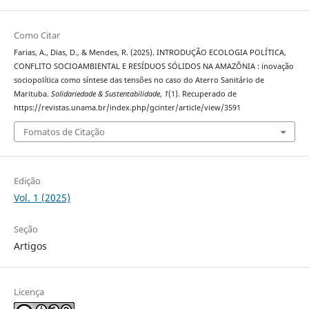
Como Citar
Farias, A., Dias, D., & Mendes, R. (2025). INTRODUÇÃO ECOLOGIA POLÍTICA,
CONFLITO SOCIOAMBIENTAL E RESÍDUOS SÓLIDOS NA AMAZÔNIA : inovação
sociopolítica como síntese das tensões no caso do Aterro Sanitário de
Marituba.
Solidariedade & Sustentabilidade
,
1
(1). Recuperado de
https://revistas.unama.br/index.php/gcinter/article/view/3591
Fomatos de Citação
Edição
Vol. 1 (2025)
Seção
Artigos
Licença