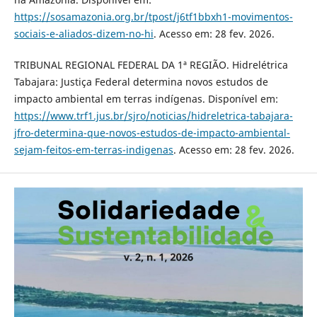
https://sosamazonia.org.br/tpost/j6tf1bbxh1-movimentos-
sociais-e-aliados-dizem-no-hi
. Acesso em: 28 fev. 2026.
TRIBUNAL REGIONAL FEDERAL DA 1ª REGIÃO. Hidrelétrica
Tabajara: Justiça Federal determina novos estudos de
impacto ambiental em terras indígenas. Disponível em:
https://www.trf1.jus.br/sjro/noticias/hidreletrica-tabajara-
jfro-determina-que-novos-estudos-de-impacto-ambiental-
sejam-feitos-em-terras-indigenas
. Acesso em: 28 fev. 2026.