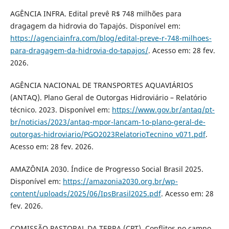
AGÊNCIA INFRA. Edital prevê R$ 748 milhões para
dragagem da hidrovia do Tapajós. Disponível em:
https://agenciainfra.com/blog/edital-preve-r-748-milhoes-
para-dragagem-da-hidrovia-do-tapajos/
. Acesso em: 28 fev.
2026.
AGÊNCIA NACIONAL DE TRANSPORTES AQUAVIÁRIOS
(ANTAQ). Plano Geral de Outorgas Hidroviário – Relatório
técnico. 2023. Disponível em:
https://www.gov.br/antaq/pt-
br/noticias/2023/antaq-mpor-lancam-1o-plano-geral-de-
outorgas-hidroviario/PGO2023RelatorioTecnino_v071.pdf
.
Acesso em: 28 fev. 2026.
AMAZÔNIA 2030. Índice de Progresso Social Brasil 2025.
Disponível em:
https://amazonia2030.org.br/wp-
content/uploads/2025/06/IpsBrasil2025.pdf
. Acesso em: 28
fev. 2026.
COMISSÃO PASTORAL DA TERRA (CPT). Conflitos no campo