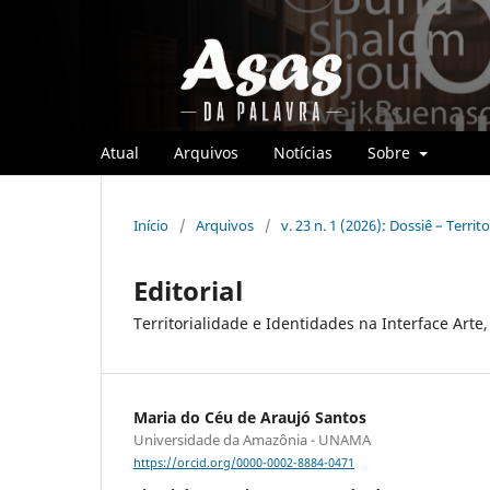
Atual
Arquivos
Notícias
Sobre
Início
/
Arquivos
/
v. 23 n. 1 (2026): Dossiê – Terri
Editorial
Territorialidade e Identidades na Interface Arte
Maria do Céu de Araujó Santos
Universidade da Amazônia - UNAMA
https://orcid.org/0000-0002-8884-0471