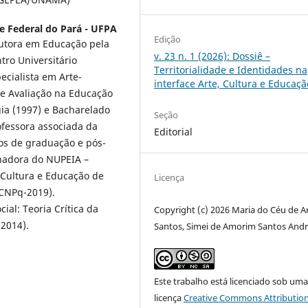
e Federal do Pará - UFPA
Edição
utora em Educação pela
v. 23 n. 1 (2026): Dossiê –
ro Universitário
Territorialidade e Identidades na
ecialista em Arte-
interface Arte, Cultura e Educaçã
 e Avaliação na Educação
ia (1997) e Bacharelado
Seção
ofessora associada da
Editorial
os de graduação e pós-
nadora do NUPEIA –
 Cultura e Educação de
Licença
/CNPq-2019).
al: Teoria Crítica da
Copyright (c) 2026 Maria do Céu de A
-2014).
Santos, Simei de Amorim Santos And
Este trabalho está licenciado sob um
licença
Creative Commons Attribution